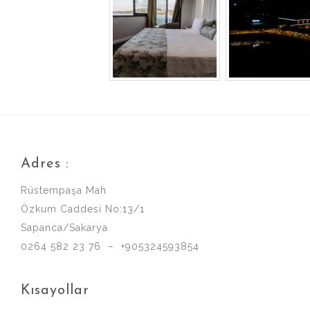
Adres :
Rüstempaşa Mah
Özkum Caddesi No:13/1
Sapanca/Sakarya
0264 582 23 76 – +905324593854
Kısayollar