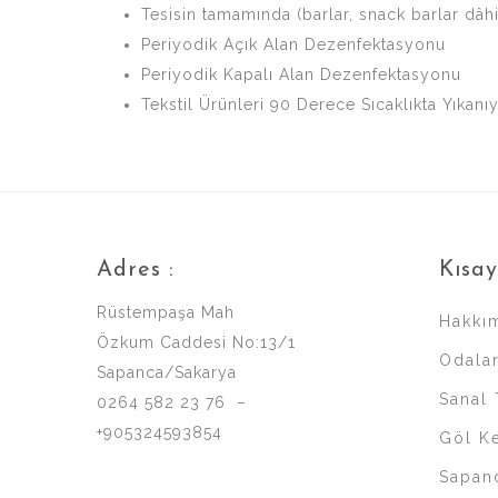
Tesisin tamamında (barlar, snack barlar dâhi
Periyodik Açık Alan Dezenfektasyonu
Periyodik Kapalı Alan Dezenfektasyonu
Tekstil Ürünleri 90 Derece Sıcaklıkta Yıkanı
Adres :
Kısay
Rüstempaşa Mah
Hakkı
Özkum Caddesi No:13/1
Odala
Sapanca/Sakarya
Sanal 
0264 582 23 76 –
+905324593854
Göl Ke
Sapan