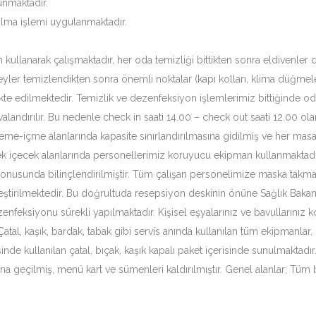
unmaktadır.
ırılma işlemi uygulanmaktadır.
llanarak çalışmaktadır, her oda temizliği bittikten sonra eldivenler de
er temizlendikten sonra önemli noktalar (kapı kolları, klima düğmel
kte edilmektedir. Temizlik ve dezenfeksiyon işlemlerimiz bittiğinde oda
alandırılır. Bu nedenle check in saati 14.00 – check out saati 12.00 ola
eme-içme alanlarında kapasite sınırlandırılmasına gidilmiş ve her masa 
ecek içecek alanlarında personellerimiz koruyucu ekipman kullanmaktadır
onusunda bilinçlendirilmiştir. Tüm çalışan personelimize maska takma zo
eştirilmektedir. Bu doğrultuda resepsiyon deskinin önüne Sağlık Bakanl
zenfeksiyonu sürekli yapılmaktadır. Kişisel eşyalarınız ve bavullarınız
 Çatal, kaşık, bardak, tabak gibi servis anında kullanılan tüm ekipmanl
de kullanılan çatal, bıçak, kaşık kapalı paket içerisinde sunulmaktadı
na geçilmiş, menü kart ve sümenleri kaldırılmıştır. Genel alanlar; Tüm