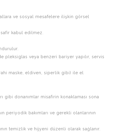
lara ve sosyal mesafelere ilişkin görsel
isafir kabul edilmez.
ndurulur.
e pleksiglas veya benzeri bariyer yapılır, servis
i maske, eldiven, siperlik gibi) ile el
arı gibi donanımlar misafirin konaklaması sona
n periyodik bakımları ve gerekli olanlarının
nın temizlik ve hijyeni düzenli olarak sağlanır.