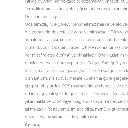
İhtiyaç duyulan her noktada el dezenfektan üniteleri bul
Temizlik sonrası ultraviyole ışığı ile bütün odalara arınd
Odaların temizliği;
Oda temizliğinde görevli personelimiz maske ve eldiven ku
malzemelerin dezenfektasyonu yapılmaktadır. Tüm yüzeyl
armatürler, saç kurutma makinası, wc oturakları) dezenfe
mühürlüyouz. Oda temizlikleri bittikten sonra bir saat hav
her misafire ateş ölçümü yapılmaktadır. Ortak kullanım y
oranları bu plana göre yapılmıştır. Çalışan Sağlığı; Yiy
tokalaşma, sarılma vb. gibi alışkanlıklardan vazgeçirme k
olan iletişimimiz sosyal mesafe kurallarına göre gerçekl
çizgileri oluşturduk. POS makinelerimizin temizlik ve de
odanıza güvenli şekilde getirilecektir. Yiyecek – İçecek;
yıkanmakta ve %100 hijyen sağlanmaktadır. Yemek servisin
takmaktadır. Restaurantlarımızda dijital menü uygulaması
düzenli olarak sık aralıklarla yapılmaktadır
Ayrıca;