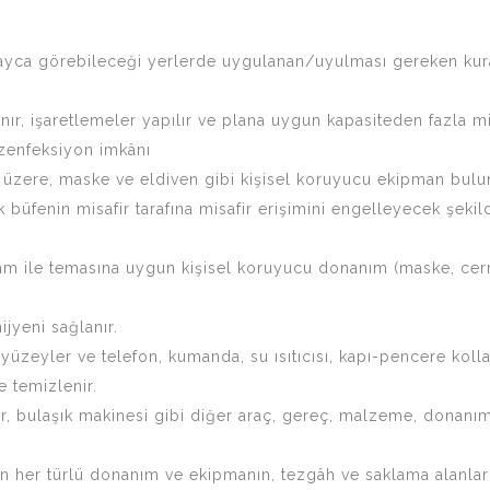
layca görebileceği yerlerde uygulanan/uyulması gereken kural
nır, işaretlemeler yapılır ve plana uygun kapasiteden fazla m
ezenfeksiyon imkânı
k üzere, maske ve eldiven gibi kişisel koruyucu ekipman bulu
büfenin misafir tarafına misafir erişimini engelleyecek şekild
tam ile temasına uygun kişisel koruyucu donanım (maske, cerrah
ijyeni sağlanır.
 yüzeyler ve telefon, kumanda, su ısıtıcısı, kapı-pencere koll
e temizlenir.
, bulaşık makinesi gibi diğer araç, gereç, malzeme, donanımı
ılan her türlü donanım ve ekipmanın, tezgâh ve saklama alanları