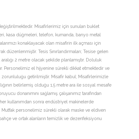
ğiştirilmektedir. Misafirlerimiz için sunulan buklet
eri, kasa düğmeleri, telefon, kumanda, banyo metal
larımızı konaklayacak olan misafirin ilk açması için
rak düzenlenmiştir. Tesis Sınırlandırmaları; Tesise gelen
aralığı 2 metre olacak şekilde planlamıştır. Doluluk
. Personelimiz el hijyenine sürekli dikkat etmektedir ve
runluluğu getirilmiştir. Misafir kabul; Misafirlerimizle
ığının belirlemiş olduğu 1,5 metre ara ile sosyal mesafe
 koruyucu donanımını sağlamış çalışanımız tarafından
ar, her kullanımdan sonra endüstriyel makinelerde
r. Mutfak personelimiz sürekli olarak maske ve eldiven
 bahçe ve ortak alanların temizlik ve dezenfeksiyonu