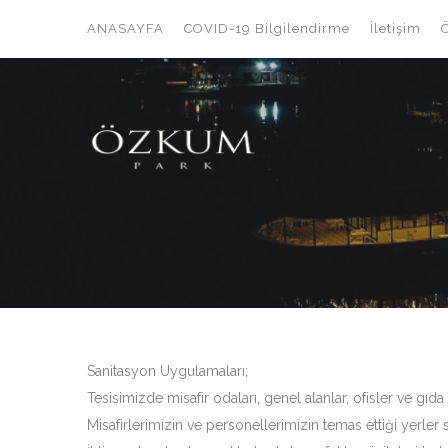
ANASAYFA
COVID-19 Bilgilendirme
İletişim
Sanitasyon Uygulamaları;
Tesisimizde misafir odaları, genel alanlar, ofisler ve gıda
Misafirlerimizin ve personellerimizin temas ettiği yerler 