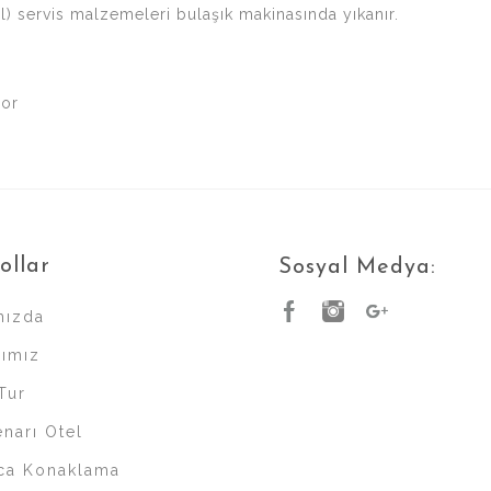
l) servis malzemeleri bulaşık makinasında yıkanır.
yor
ollar
Sosyal Medya:
mızda
rımız
Tur
narı Otel
ca Konaklama