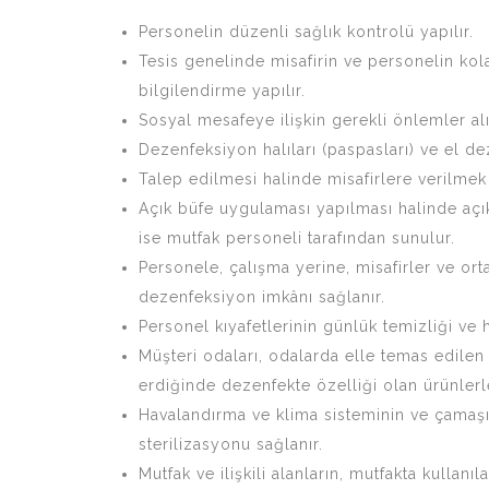
Personelin düzenli sağlık kontrolü yapılır.
Tesis genelinde misafirin ve personelin ko
bilgilendirme yapılır.
Sosyal mesafeye ilişkin gerekli önlemler alı
Dezenfeksiyon halıları (paspasları) ve el d
Talep edilmesi halinde misafirlere verilme
Açık büfe uygulaması yapılması halinde açık 
ise mutfak personeli tarafından sunulur.
Personele, çalışma yerine, misafirler ve or
dezenfeksiyon imkânı sağlanır.
Personel kıyafetlerinin günlük temizliği ve h
Müşteri odaları, odalarda elle temas edilen
erdiğinde dezenfekte özelliği olan ürünlerl
Havalandırma ve klima sisteminin ve çamaşır
sterilizasyonu sağlanır.
Mutfak ve ilişkili alanların, mutfakta kullan