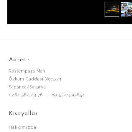
Adres :
Rüstempaşa Mah
Özkum Caddesi No:13/1
Sapanca/Sakarya
0264 582 23 76 – +905324593854
Kısayollar
Hakkımızda