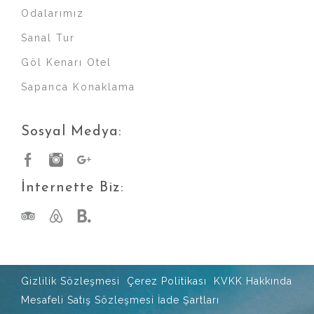
Odalarımız
Sanal Tur
Göl Kenarı Otel
Sapanca Konaklama
Sosyal Medya:
İnternette Biz:
Gizlilik Sözleşmesi
Çerez Politikası
KVKK Hakkında
Mesafeli Satış Sözleşmesi
İade Şartları