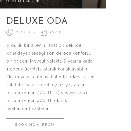
ÖZKUM PARK
DELUXE ODA
2 GUESTS
30 m2
2 kişilik bir ailenin rahat bir şekilde
konaklayabileceği son derece konforlu
bir odadır. Mevcut yatakta 6 yaşına kadar
1 çocuk ücretsiz olarak konaklayabilir.
Ekstra yatak atılması halinde odada 3 kişi
kalabilir. Yatak ücreti 07-14 yaş arası
misafirler için 200 TL, 15 yaş ve üzeri
misafirler için 400 TL olarak
fiyatlandırılmaktadır.
BOOK
NOW
FROM