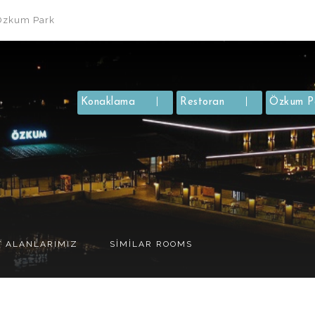
Özkum Park
Konaklama
Restoran
Özkum P
T ALANLARIMIZ
SIMILAR ROOMS