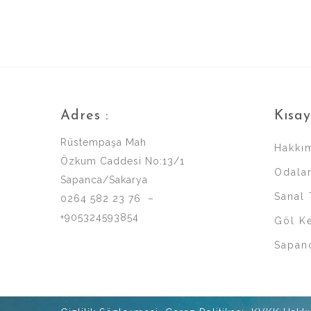
Adres :
Kısay
Rüstempaşa Mah
Hakkı
Özkum Caddesi No:13/1
Odala
Sapanca/Sakarya
Sanal 
0264 582 23 76 –
+905324593854
Göl Ke
Sapan