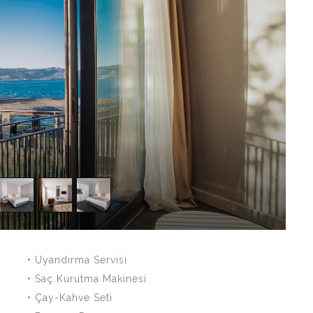
• Uyandırma Servisi
• Saç Kurutma Makinesi
• Çay-Kahve Seti