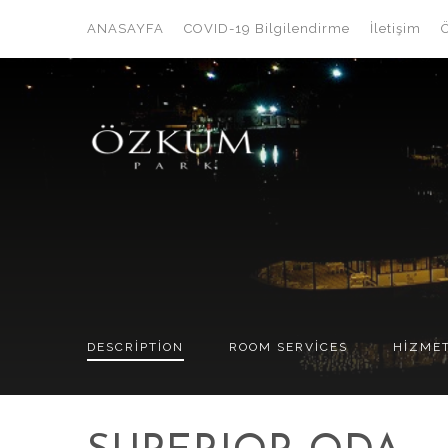
ANASAYFA
COVID-19 Bilgilendirme
İletişim
DESCRIPTION
ROOM
SERVICES
HİZME