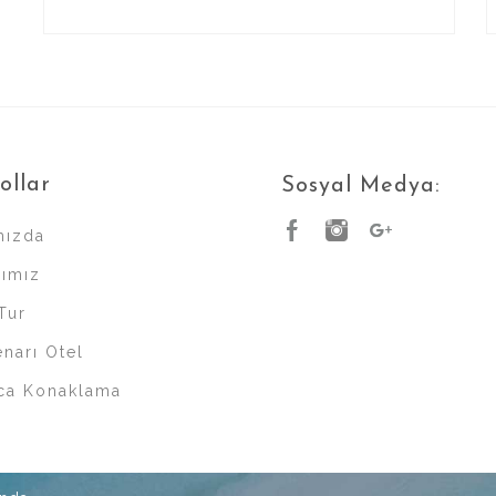
ollar
Sosyal Medya:
mızda
rımız
Tur
narı Otel
ca Konaklama