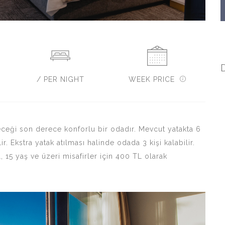
/ PER NIGHT
WEEK PRICE
ileceği son derece konforlu bir odadır. Mevcut yatakta 6
. Ekstra yatak atılması halinde odada 3 kişi kalabilir.
L, 15 yaş ve üzeri misafirler için 400 TL olarak